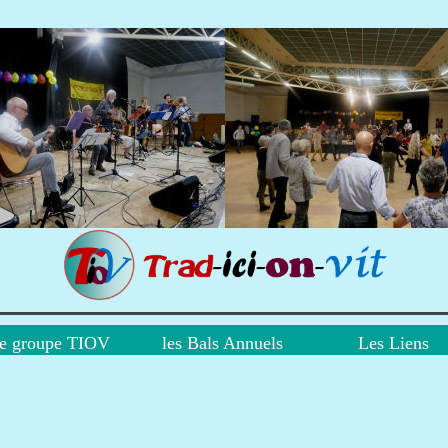
le groupe TIOV
le groupe TIOV
les Bals Annuels
les Bals Annuels
Les Liens
Les Liens