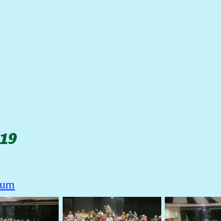
019
bum