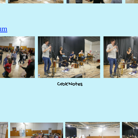
bum
Crok'Notes